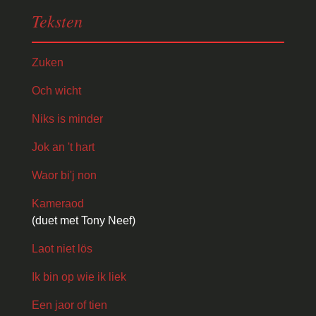
Teksten
Zuken
Och wicht
Niks is minder
Jok an 't hart
Waor bi'j non
Kameraod
(duet met Tony Neef)
Laot niet lös
Ik bin op wie ik liek
Een jaor of tien