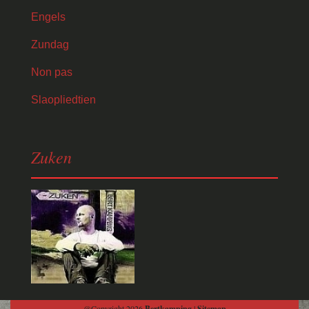
Engels
Zundag
Non pas
Slaopliedtien
Zuken
@Copyright 2026
Bertkamping
|
Sitemap