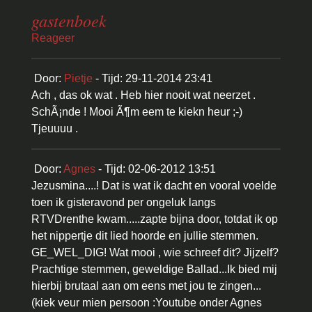
gastenboek
Reageer
Door:
Pietje
- Tijd: 29-11-2014 23:41
Ach , das ok wat . Heb hier nooit wat neerzet .
SchÃ¡nde ! Mooi Ã¶m eem te kiekn heur ;-)
Tjeuuuu .
Door:
Agnes
- Tijd: 02-06-2012 13:51
Jezusmina....! Dat is wat ik dacht en vooral voelde
toen ik gisteravond per ongeluk langs
RTVDrenthe kwam.....zapte bijna door, totdat ik op
het nippertje dit lied hoorde en jullie stemmen.
GE_WEL_DIG! Wat mooi , wie schreef dit? Jijzelf?
Prachtige stemmen, geweldige Ballad...Ik bied mij
hierbij brutaal aan om eens met jou te zingen...
(kiek veur mien persoon :Youtube onder Agnes