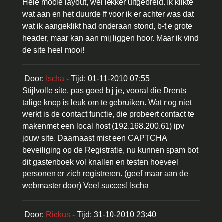
Hele mooie layout, wel lekker uitgebreid. Ik klikte
wat aan en het duurde ff voor ik er achter was dat
wat ik aangeklikt had onderaan stond, b-tje grote
header, maar kan aan mij liggen hoor. Maar ik vind
de site heel mooi!
Door:
Ischa
- Tijd: 01-11-2010 07:55
Stijlvolle site, pas goed bij je, vooral die Drents
talige knop is leuk om te gebruiken. Wat nog niet
werkt is de contact functie, die probeert contact te
makenmet een local host (192.168.200.61) ipv
jouw site. Daarnaast mist een CAPTCHA
beveiliging op de Registratie, nu kunnen spam bot
dit gastenboek vol knallen en testen hoeveel
personen er zich registreren. (geef maar aan de
webmaster door) Veel succes! Ischa
Door:
Riekus
- Tijd: 31-10-2010 23:40