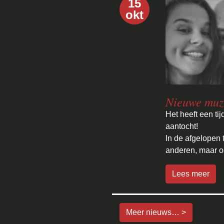
15
okt
Nieuwe muzi
Het heeft een ti
aantocht!
In de afgelopen 
anderen, maar oo
Lees meer
Meer nieuws… >