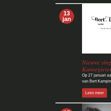
13
jan
Nieuwe sin
Kannegieter
Op 27 januari aa
van Bert Kampin
Lees meer