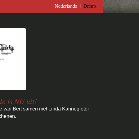
Nederlands
|
Drents
le is NU uit!
e van Bert samen met Linda Kannegieter
chenen.