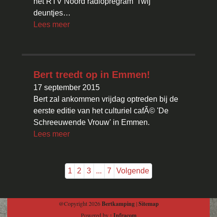
het RTV Noord radiopregram 'Twij
deuntjes…
Lees meer
Bert treedt op in Emmen!
17 september 2015
Bert zal ankommen vrijdag optreden bij de
eerste editie van het culturiel cafÃ© 'De
Schreeuwende Vrouw' in Emmen.
Lees meer
1
2
3
...
7
Volgende
@Copyright 2026
Bertkamping
|
Sitemap
Powered by
: Infracom